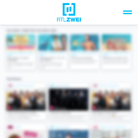
Unsere Top-Formate
TV-Programm
Sendungen A-Z
Musik & Events
Spiele