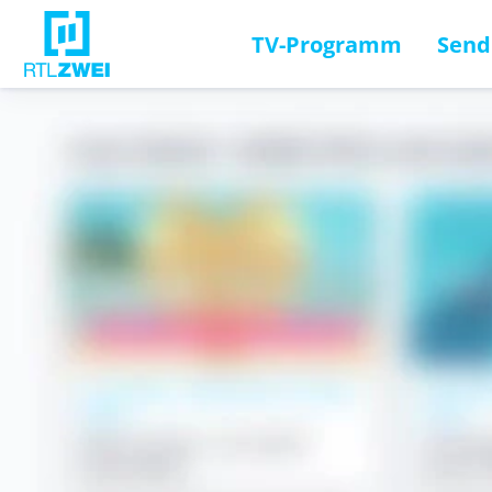
TV-Programm
Send