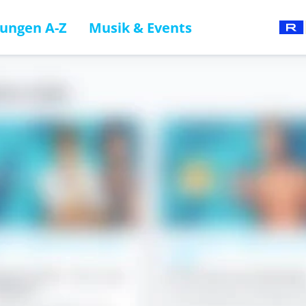
ungen A-Z
Musik & Events