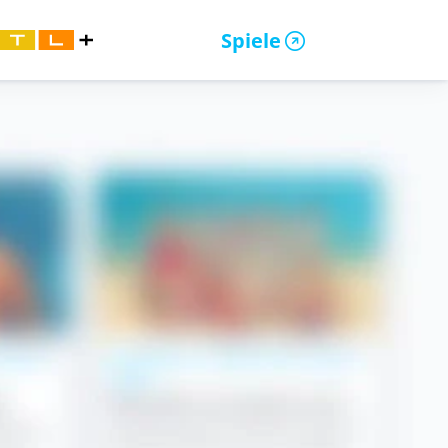
Spiele