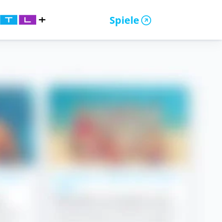
Spiele