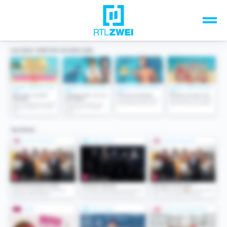
Unsere Top-Formate
TV-Programm
Sendungen A-Z
Musik & Events
Spiele