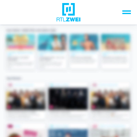
Unsere Top-Formate
TV-Programm
Sendungen A-Z
Musik & Events
Spiele