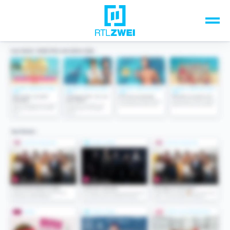
Unsere Top-Formate
TV-Programm
Sendungen A-Z
Musik & Events
Spiele