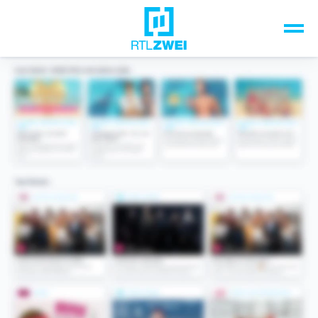
Unsere Top-Formate
TV-Programm
Sendungen A-Z
Musik & Events
Spiele