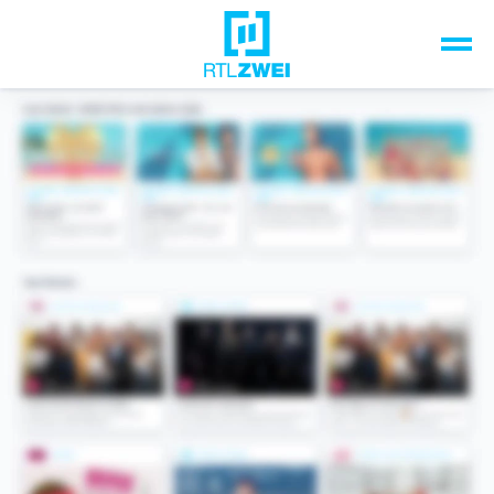
Unsere Top-Formate
TV-Programm
Sendungen A-Z
Musik & Events
Spiele