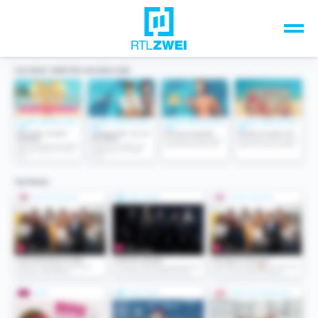
Unsere Top-Formate
TV-Programm
Sendungen A-Z
Musik & Events
Spiele