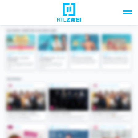
Unsere Top-Formate
TV-Programm
Sendungen A-Z
Musik & Events
Spiele