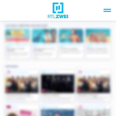
Unsere Top-Formate
TV-Programm
Sendungen A-Z
Musik & Events
Spiele