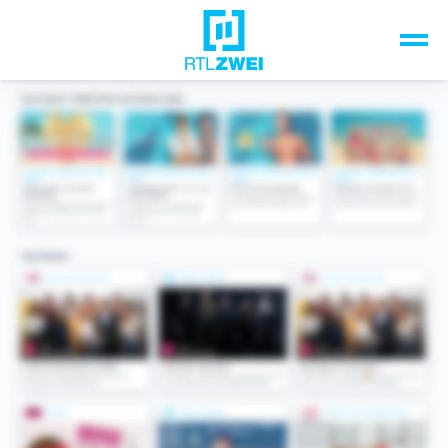
Unsere Top-Formate
TV-Programm
Sendungen A-Z
Musik & Events
Spiele