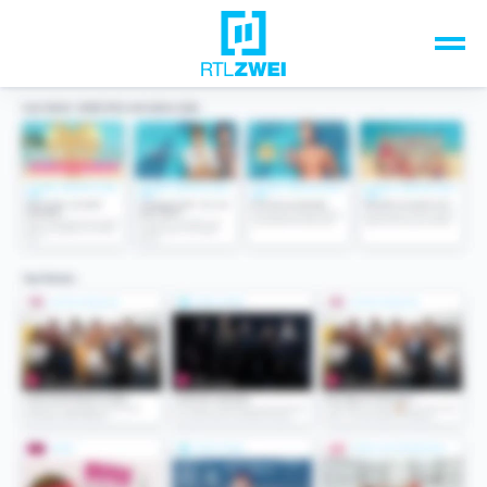
Unsere Top-Formate
TV-Programm
Sendungen A-Z
Musik & Events
Spiele