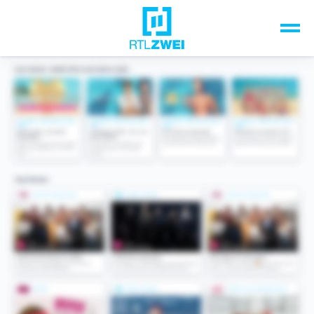
Unsere Top-Formate
TV-Programm
Sendungen A-Z
Musik & Events
Spiele