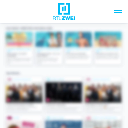
Unsere Top-Formate
TV-Programm
Sendungen A-Z
Musik & Events
Spiele