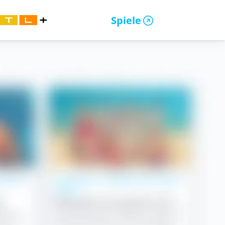
Spiele