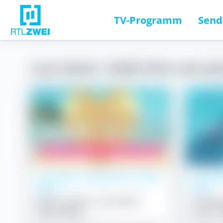
TV-Programm
Send