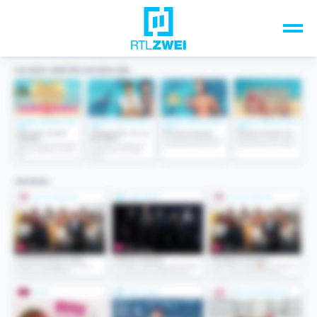
Unsere Top-Formate
TV-Programm
Sendungen A-Z
Musik & Events
Spiele