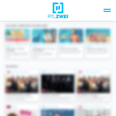
Unsere Top-Formate
TV-Programm
Sendungen A-Z
Musik & Events
Spiele