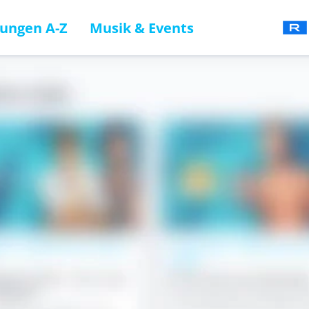
ungen A-Z
Musik & Events