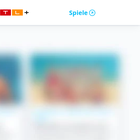
Spiele