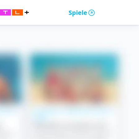
Spiele