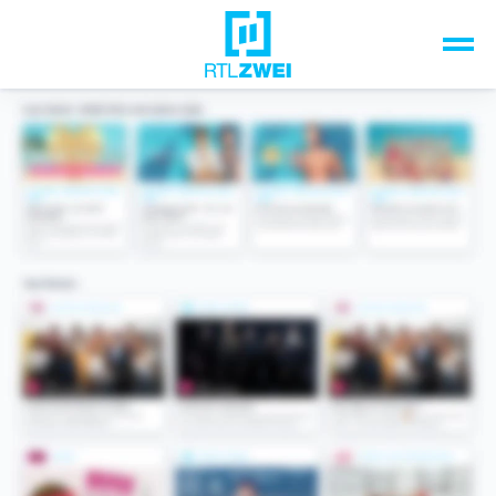
Unsere Top-Formate
TV-Programm
Sendungen A-Z
Musik & Events
Spiele