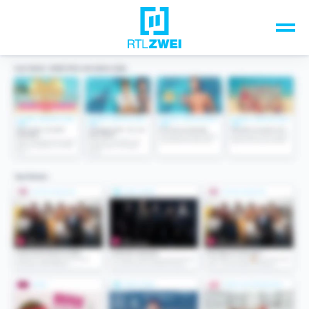
Unsere Top-Formate
TV-Programm
Sendungen A-Z
Musik & Events
Spiele