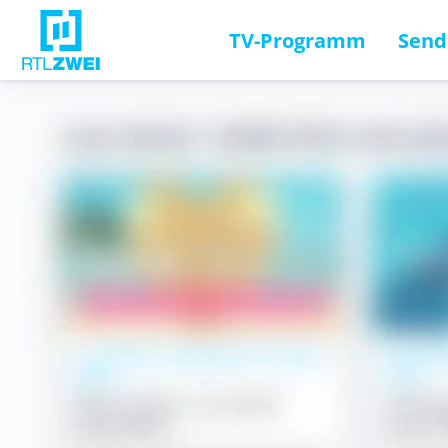
TV-Programm
Send