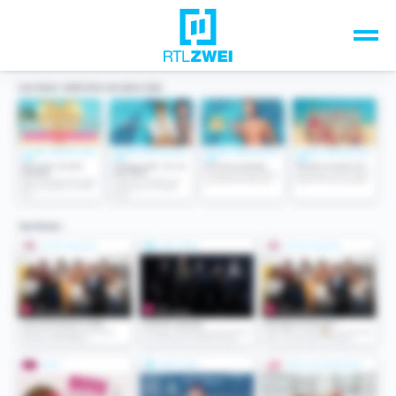
Unsere Top-Formate
TV-Programm
Sendungen A-Z
Musik & Events
Spiele