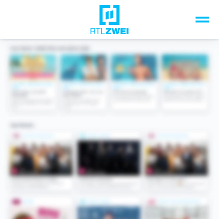
Unsere Top-Formate
TV-Programm
Sendungen A-Z
Musik & Events
Spiele