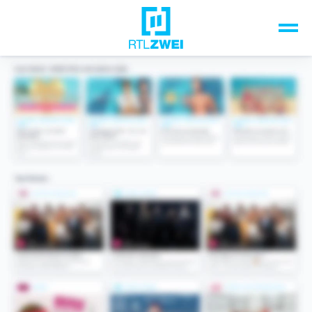
Unsere Top-Formate
TV-Programm
Sendungen A-Z
Musik & Events
Spiele