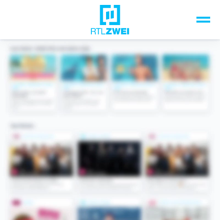
Unsere Top-Formate
TV-Programm
Sendungen A-Z
Musik & Events
Spiele