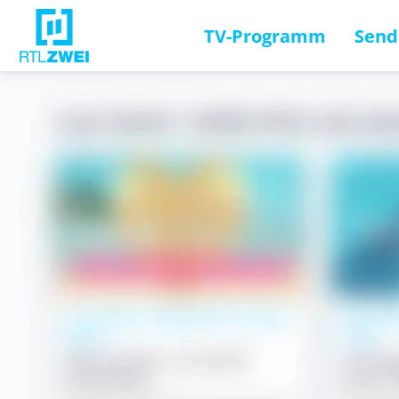
TV-Programm
Send