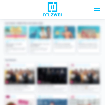
Unsere Top-Formate
TV-Programm
Sendungen A-Z
Musik & Events
Spiele