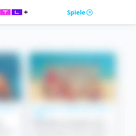
Spiele