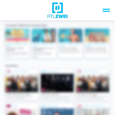
Unsere Top-Formate
TV-Programm
Sendungen A-Z
Musik & Events
Spiele