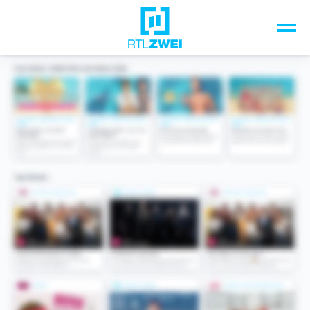
Unsere Top-Formate
TV-Programm
Sendungen A-Z
Musik & Events
Spiele