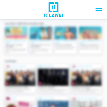
Unsere Top-Formate
TV-Programm
Sendungen A-Z
Musik & Events
Spiele