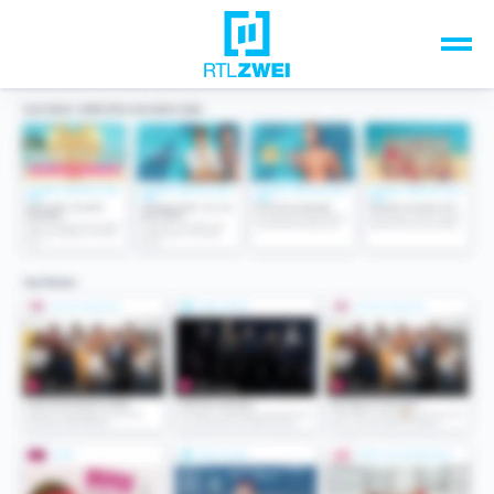
Unsere Top-Formate
TV-Programm
Sendungen A-Z
Musik & Events
Spiele