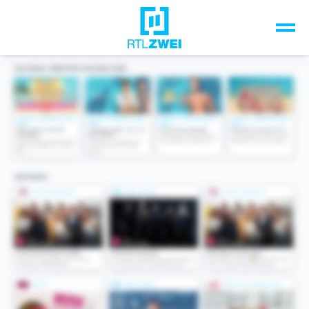
Unsere Top-Formate
TV-Programm
Sendungen A-Z
Musik & Events
Spiele