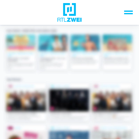
Unsere Top-Formate
TV-Programm
Sendungen A-Z
Musik & Events
Spiele