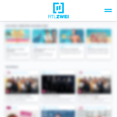
Unsere Top-Formate
TV-Programm
Sendungen A-Z
Musik & Events
Spiele