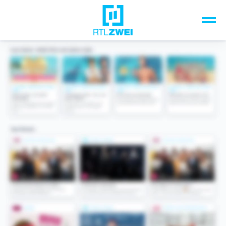
Unsere Top-Formate
TV-Programm
Sendungen A-Z
Musik & Events
Spiele