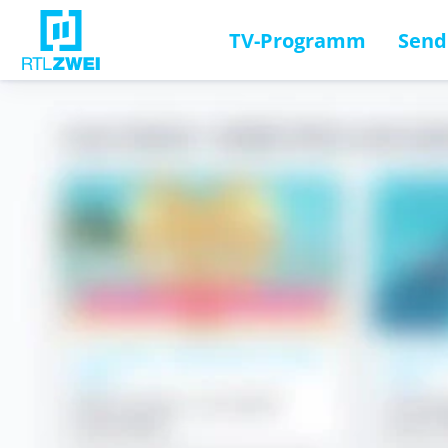
TV-Programm
Send