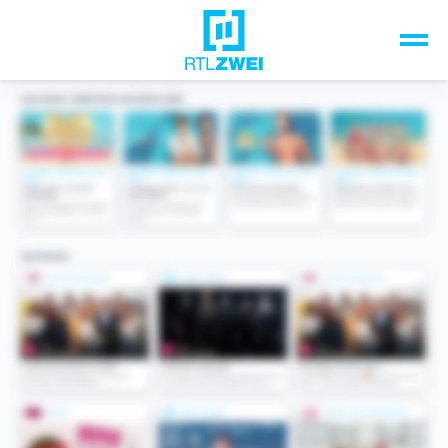
Unsere Top-Formate
TV-Programm
Sendungen A-Z
Musik & Events
Spiele