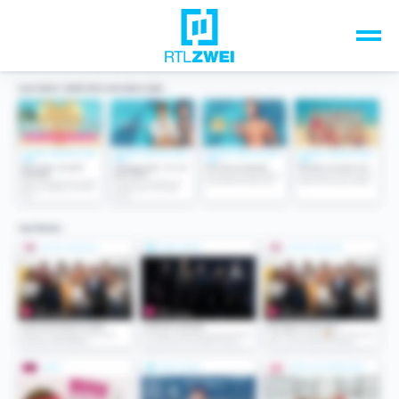
Unsere Top-Formate
TV-Programm
Sendungen A-Z
Musik & Events
Spiele