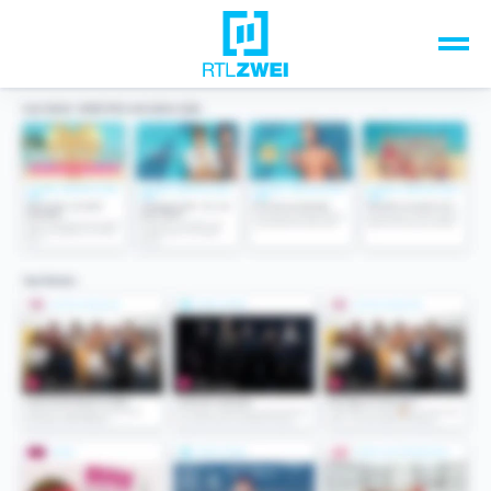
Unsere Top-Formate
TV-Programm
Sendungen A-Z
Musik & Events
Spiele