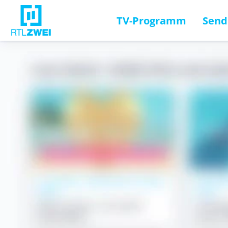
TV-Programm
Send