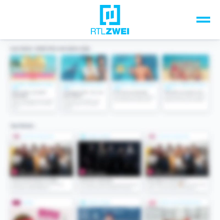
Unsere Top-Formate
TV-Programm
Sendungen A-Z
Musik & Events
Spiele