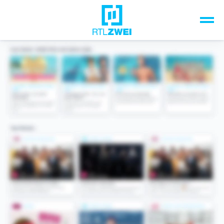
Unsere Top-Formate
TV-Programm
Sendungen A-Z
Musik & Events
Spiele