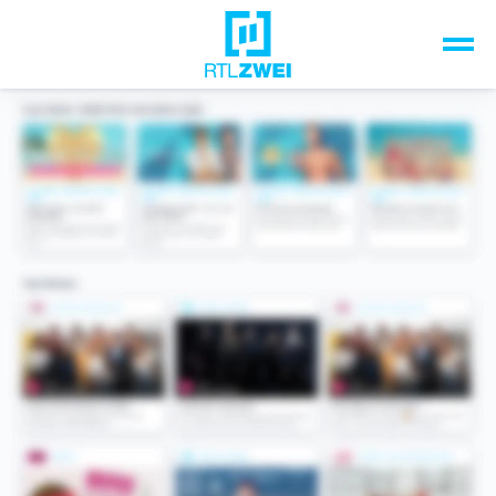
Unsere Top-Formate
TV-Programm
Sendungen A-Z
Musik & Events
Spiele