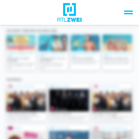
Unsere Top-Formate
TV-Programm
Sendungen A-Z
Musik & Events
Spiele