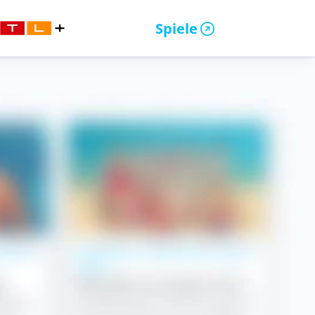
Spiele