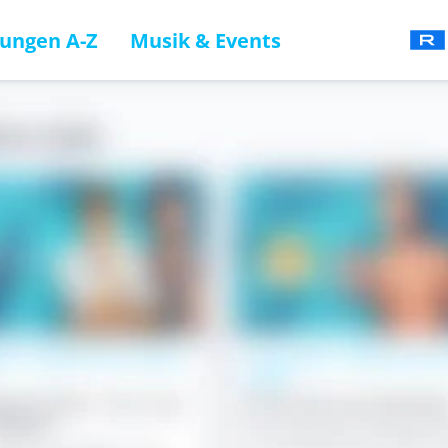
ungen A-Z
Musik & Events