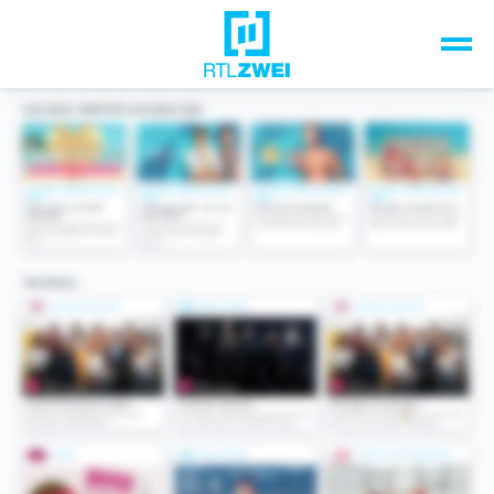
Unsere Top-Formate
TV-Programm
Sendungen A-Z
Musik & Events
Spiele