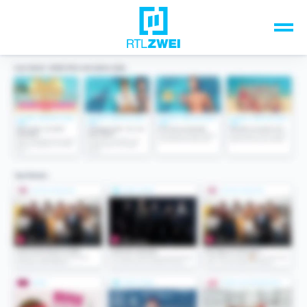
Unsere Top-Formate
TV-Programm
Sendungen A-Z
Musik & Events
Spiele